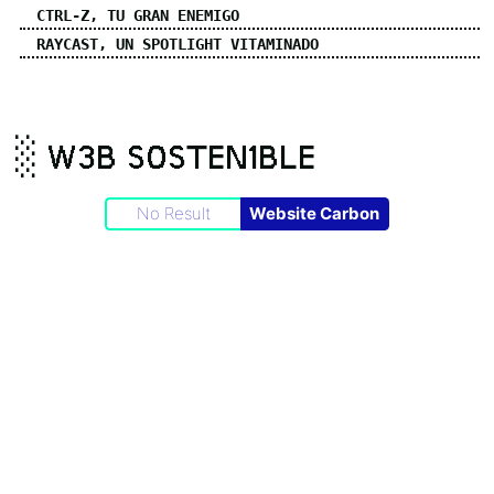
CTRL-Z, TU GRAN ENEMIGO
RAYCAST, UN SPOTLIGHT VITAMINADO
░ W3B S0STEN1BLE
No Result
Website Carbon