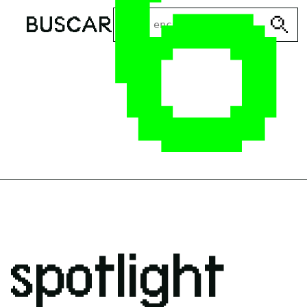
6
BUSCAR
 spotlight