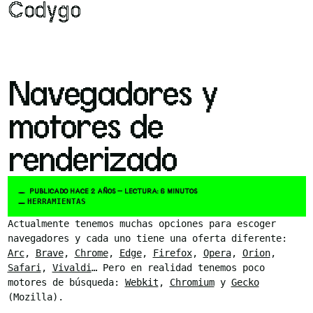
Codygo
Navegadores y
motores de
renderizado
PUBLICADO HACE 2 AÑOS — LECTURA: 6 MINUTOS
HERRAMIENTAS
Actualmente tenemos muchas opciones para escoger
navegadores y cada uno tiene una oferta diferente:
Arc
,
Brave
,
Chrome
,
Edge
,
Firefox
,
Opera
,
Orion
,
Safari
,
Vivaldi
… Pero en realidad tenemos poco
motores de búsqueda:
Webkit
,
Chromium
y
Gecko
(Mozilla).