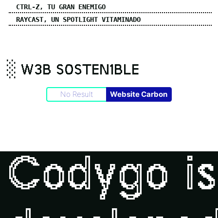
CTRL-Z, TU GRAN ENEMIGO
RAYCAST, UN SPOTLIGHT VITAMINADO
░ W3B S0STEN1BLE
No Result
Website Carbon
Codygo
is