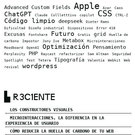
Apple
Advanced Custom Fields
Azar
Caos
CSS
ChatGPT
Claude
Collletttivo
copilot
CTRL-Z
Código limpio
deepseek
Dieter Rams
Dificultad
Diseño industrial
Dispositivos
Error 418
Futuro
Excusas
grid
Fontshare
Gratis
Huella de
Metabox
carbono
Impostor
Jony Ive
Microinteracciones
Optimización
Pensamiento
Moodboard
OpenAI
PHP
Perplexity
Raycast
refactorizar
Sam Altman
Seguridad
Tipografía
Spotlight
Test
Tetera
Valentía
Webkit
Web
wordpress
revival
▙ R3C1ENTE
LOS CONSTRUCTORES VISUALES
MICROINTERACCIONES, LA DIFERENCIA EN LA
EXPERIENCIA DE USUARIO
CÓMO REDUCIR LA HUELLA DE CARBONO DE TU WEB