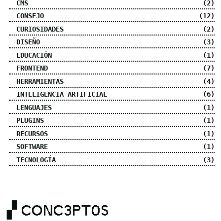
CMS
(2)
CONSEJO
(12)
CURIOSIDADES
(2)
DISEÑO
(3)
EDUCACIÓN
(1)
FRONTEND
(7)
HERRAMIENTAS
(4)
INTELIGENCIA ARTIFICIAL
(6)
LENGUAJES
(1)
PLUGINS
(1)
RECURSOS
(1)
SOFTWARE
(1)
TECNOLOGÍA
(3)
▞ CONC3PT0S